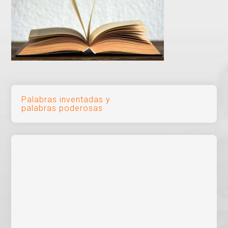
Navegación
Palabras inventadas y
palabras poderosas
de
entradas