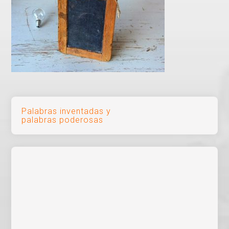
Navegación
Palabras inventadas y
palabras poderosas
de
entradas