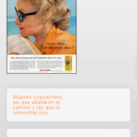
Navegación
Mujeres copywriters:
las que allanaron el
de
camino y las que lo
reinventan hoy
entradas