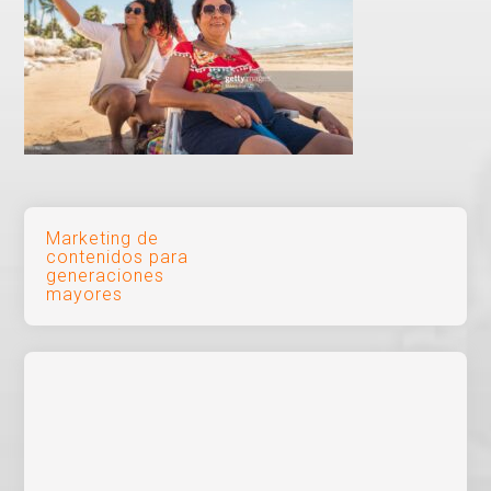
Navegación
Marketing de
contenidos para
de
generaciones
mayores
entradas