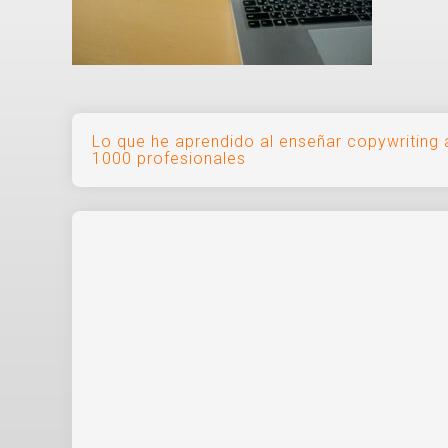
Navegación
Lo que he aprendido al enseñar copywriting
1000 profesionales
de
entradas