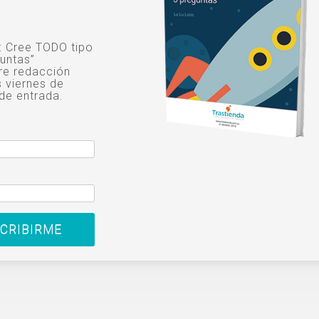
o: Cree TODO tipo
untas”
re redacción
s viernes de
de entrada.