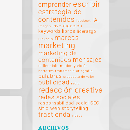
escribir
emprender
estrategia de
contenidos
IA
facebook
investigación
imagen
libros
keywords
liderazgo
marcas
LinkedIn
marketing
marketing de
mensajes
contenidos
millennials
misión y visión
narrativa transmedia
ortografía
palabras
propuesta de valor
publicidad
radio
redacción creativa
redes sociales
responsabilidad social
SEO
sitio web
storytelling
trastienda
videos
ARCHIVOS