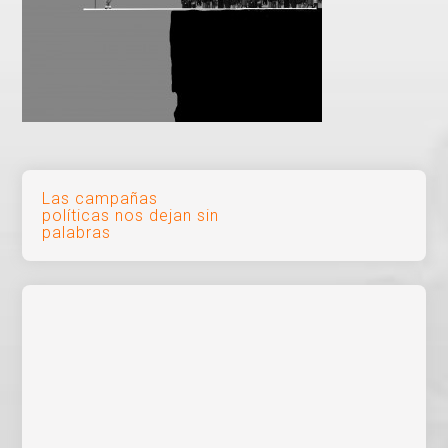
Navegación
Las campañas
políticas nos dejan sin
de
palabras
entradas