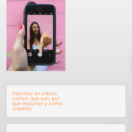
Navegación
Ganchos en videos
cortos: qué son, por
de
qué importan y cómo
crearlos
entradas