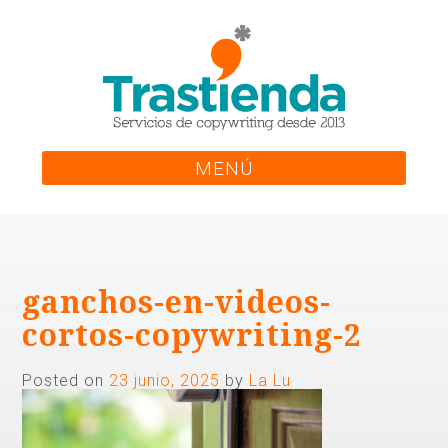
Skip
to
content
MENÚ
ganchos-en-videos-
cortos-copywriting-2
Posted on
23 junio, 2025
by
La Lu