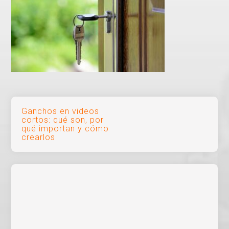
Navegación
Ganchos en videos
cortos: qué son, por
de
qué importan y cómo
crearlos
entradas