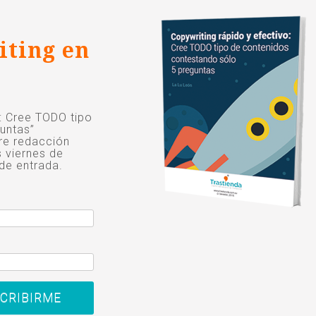
iting en
o: Cree TODO tipo
untas”
re redacción
s viernes de
de entrada.