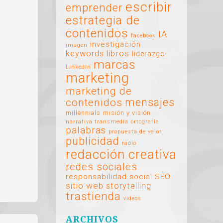
escribir
emprender
estrategia de
contenidos
IA
facebook
investigación
imagen
libros
keywords
liderazgo
marcas
LinkedIn
marketing
marketing de
mensajes
contenidos
millennials
misión y visión
narrativa transmedia
ortografía
palabras
propuesta de valor
publicidad
radio
redacción creativa
redes sociales
responsabilidad social
SEO
sitio web
storytelling
trastienda
videos
ARCHIVOS