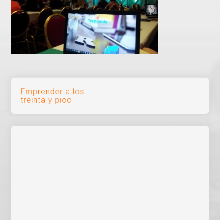
Navegación
Emprender a los
treinta y pico
de
entradas