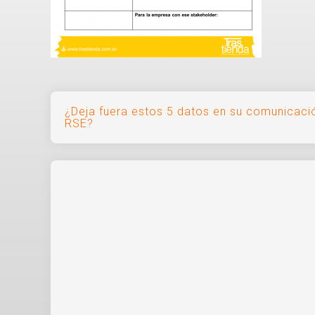
Navegación
¿Deja fuera estos 5 datos en su comunicaci
RSE?
de
entradas