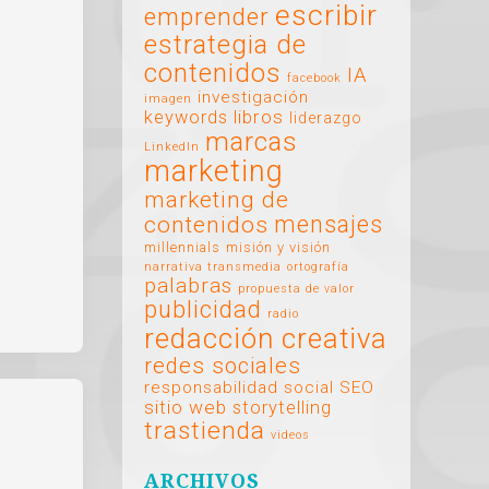
escribir
emprender
estrategia de
contenidos
IA
facebook
investigación
imagen
libros
keywords
liderazgo
marcas
LinkedIn
marketing
marketing de
mensajes
contenidos
millennials
misión y visión
narrativa transmedia
ortografía
palabras
propuesta de valor
publicidad
radio
redacción creativa
redes sociales
responsabilidad social
SEO
sitio web
storytelling
trastienda
videos
ARCHIVOS