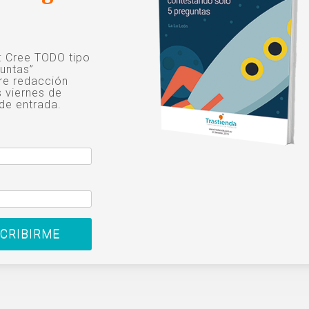
o: Cree TODO tipo
untas”
re redacción
s viernes de
de entrada.