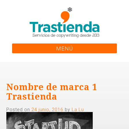
Skip
to
content
MENÚ
Nombre de marca 1
Trastienda
Posted on
24 junio, 2016
by
La Lu