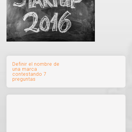
Navegación
Definir el nombre de
una marca
de
contestando 7
preguntas
entradas