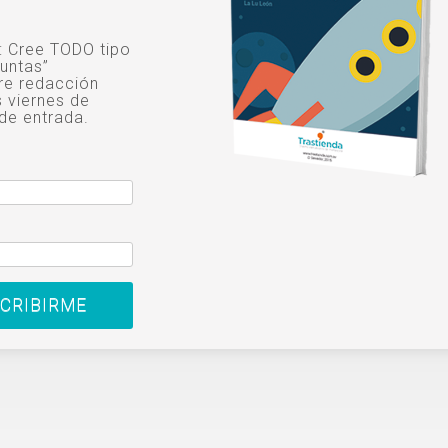
o: Cree TODO tipo
untas”
re redacción
s viernes de
de entrada.