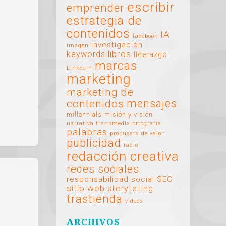
escribir
emprender
estrategia de
contenidos
IA
facebook
investigación
imagen
libros
keywords
liderazgo
marcas
LinkedIn
marketing
marketing de
mensajes
contenidos
millennials
misión y visión
narrativa transmedia
ortografía
palabras
propuesta de valor
publicidad
radio
redacción creativa
redes sociales
responsabilidad social
SEO
sitio web
storytelling
trastienda
videos
ARCHIVOS