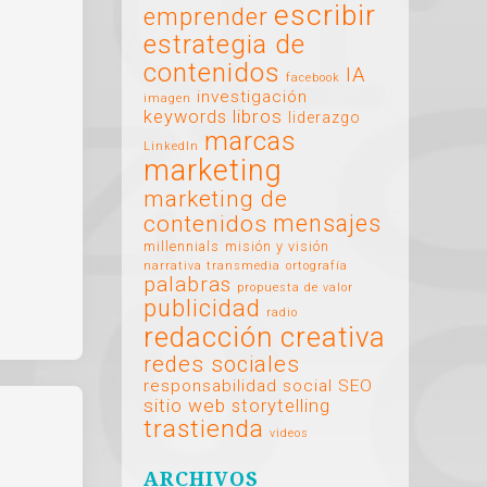
escribir
emprender
estrategia de
contenidos
IA
facebook
investigación
imagen
libros
keywords
liderazgo
marcas
LinkedIn
marketing
marketing de
mensajes
contenidos
millennials
misión y visión
narrativa transmedia
ortografía
palabras
propuesta de valor
publicidad
radio
redacción creativa
redes sociales
responsabilidad social
SEO
sitio web
storytelling
trastienda
videos
ARCHIVOS