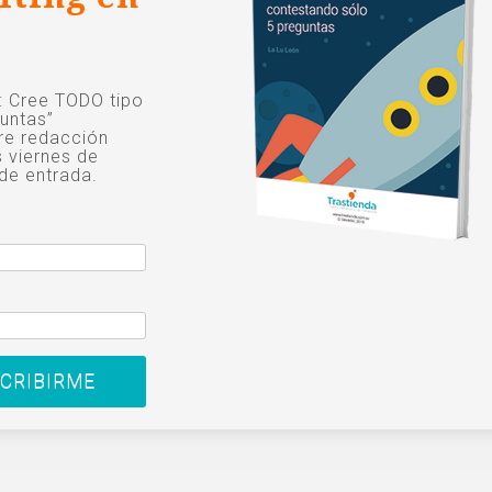
o: Cree TODO tipo
untas”
re redacción
s viernes de
de entrada.