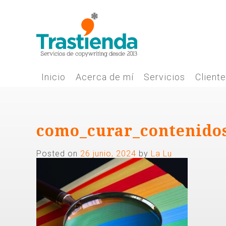
Skip
to
content
Inicio
Acerca de mí
Servicios
Client
como_curar_contenido
Posted on
26 junio, 2024
by
La Lu