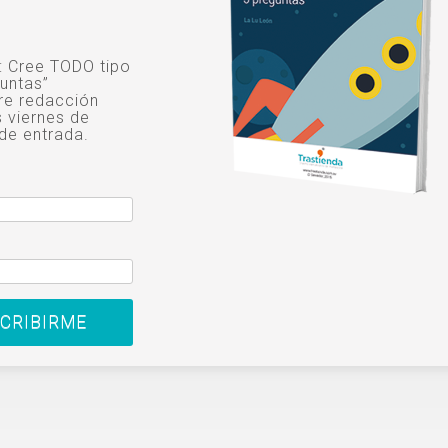
o: Cree TODO tipo
untas”
re redacción
s viernes de
de entrada.