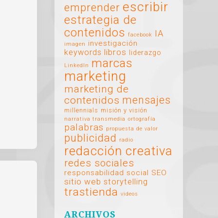
escribir
emprender
estrategia de
contenidos
IA
facebook
investigación
imagen
libros
keywords
liderazgo
marcas
LinkedIn
marketing
marketing de
mensajes
contenidos
millennials
misión y visión
narrativa transmedia
ortografía
palabras
propuesta de valor
publicidad
radio
redacción creativa
redes sociales
responsabilidad social
SEO
sitio web
storytelling
trastienda
videos
ARCHIVOS