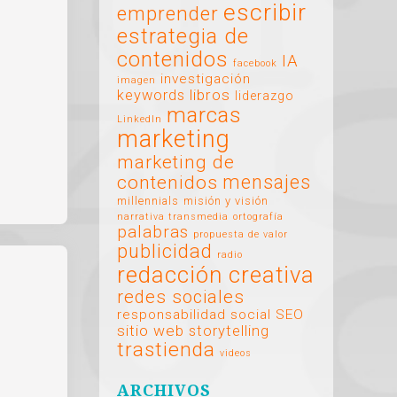
escribir
emprender
estrategia de
contenidos
IA
facebook
investigación
imagen
libros
keywords
liderazgo
marcas
LinkedIn
marketing
marketing de
mensajes
contenidos
millennials
misión y visión
narrativa transmedia
ortografía
palabras
propuesta de valor
publicidad
radio
redacción creativa
redes sociales
responsabilidad social
SEO
sitio web
storytelling
trastienda
videos
ARCHIVOS