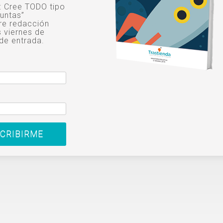
o: Cree TODO tipo
untas”
re redacción
s viernes de
de entrada.