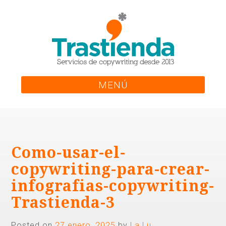
Skip
to
content
MENÚ
Como-usar-el-
copywriting-para-crear-
infografias-copywriting-
Trastienda-3
Posted on
27 enero, 2025
by
La Lu