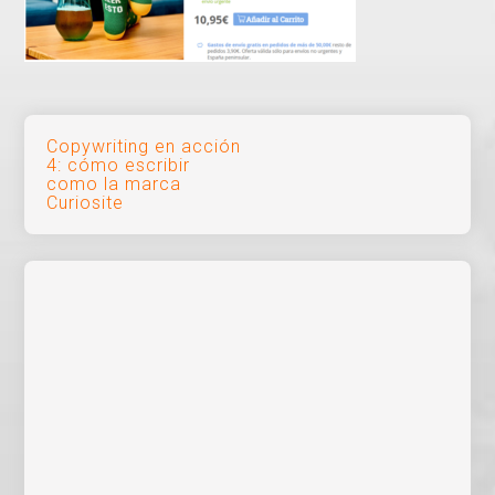
Navegación
Copywriting en acción
4: cómo escribir
de
como la marca
Curiosite
entradas