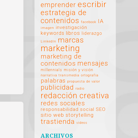
escribir
emprender
estrategia de
contenidos
IA
facebook
investigación
imagen
libros
keywords
liderazgo
marcas
LinkedIn
marketing
marketing de
mensajes
contenidos
millennials
misión y visión
narrativa transmedia
ortografía
palabras
propuesta de valor
publicidad
radio
redacción creativa
redes sociales
responsabilidad social
SEO
sitio web
storytelling
trastienda
videos
ARCHIVOS