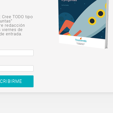
o: Cree TODO tipo
untas”
re redacción
s viernes de
de entrada.