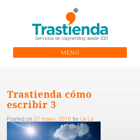
Skip
to
content
MENÚ
Trastienda cómo
escribir 3
Posted on
27 mayo, 2016
by
La Lu