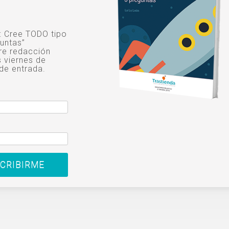
o: Cree TODO tipo
untas”
re redacción
s viernes de
de entrada.