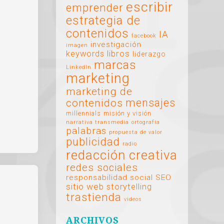
escribir
emprender
estrategia de
contenidos
IA
facebook
investigación
imagen
libros
keywords
liderazgo
marcas
LinkedIn
marketing
marketing de
mensajes
contenidos
millennials
misión y visión
narrativa transmedia
ortografía
palabras
propuesta de valor
publicidad
radio
redacción creativa
redes sociales
responsabilidad social
SEO
sitio web
storytelling
trastienda
videos
ARCHIVOS