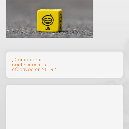
Navegación
¿Cómo crear
contenidos más
de
efectivos en 2019?
entradas