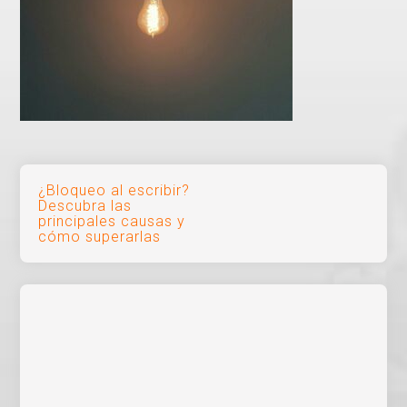
Navegación
¿Bloqueo al escribir?
Descubra las
de
principales causas y
cómo superarlas
entradas