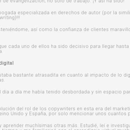
 de evangelización, no solo de trabajo. ¡Y así ha sido!
ogada especializada en derechos de autor (por la simil
iting)!!!
steniéndome, así como la confianza de clientes maravil
ue cada uno de ellos ha sido decisivo para llegar hasta
a.
igital
taba bastante atrasadita en cuanto al impacto de lo dig
as.
l día a día me había tenido desbordada y sin espacio pa
lución del rol de los copywriters en esta era del market
Reino Unido y España, por solo mencionar unos cuantos 
aprender muchísimas otras más. Estudié, leí e investig