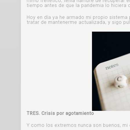
ritmo frenético; tenía hambre de recuperar e
tiempo antes de que la pandemia lo hiciera 
Hoy en día ya he armado mi propio sistema p
tratar de mantenerme actualizada, y sigo p
TRES. Crisis por agotamiento
Y como los extremos nunca son buenos, mi 