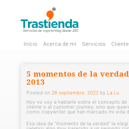
Skip
to
content
Inicio
Acerca de mí
Servicios
Client
5 momentos de la verdad
2013
Posted on
28 septiembre, 2022
by
La Lu
Hoy no voy a hablarle sobre el concepto de 
cliente o al customer journey; sino que qui
como copywriter que han marcado mi vida du
Esa idea de “momento de la verdad” la elegí
celebro algo muy parecido a un segundo cu