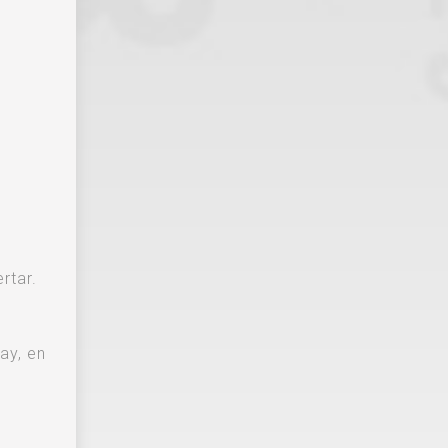
rtar.
ay, en
o