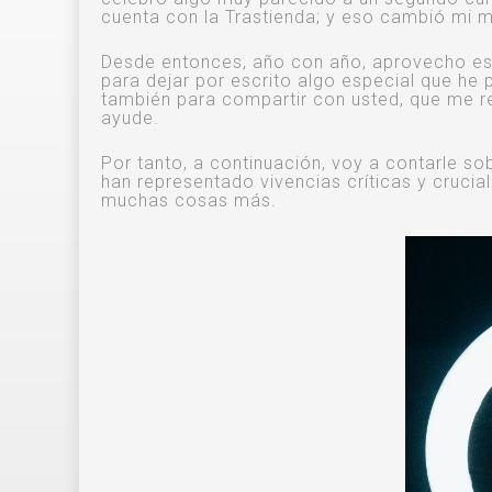
cuenta con la Trastienda; y eso cambió mi 
Desde entonces, año con año, aprovecho est
para dejar por escrito algo especial que he
también para compartir con usted, que me re
ayude.
Por tanto, a continuación, voy a contarle 
han representado vivencias críticas y crucia
muchas cosas más.