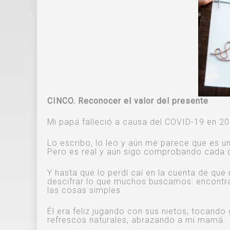
CINCO.
Reconocer el valor del presente
Mi papá falleció a causa del COVID-19 en 20
Lo escribo, lo leo y aún me parece que es u
Pero es real y aún sigo comprobando cada dí
Y hasta que lo perdí caí en la cuenta de qu
descifrar lo que muchos buscamos: encontrar l
las cosas simples.
Él era feliz jugando con sus nietos, tocand
refrescos naturales, abrazando a mi mamá.