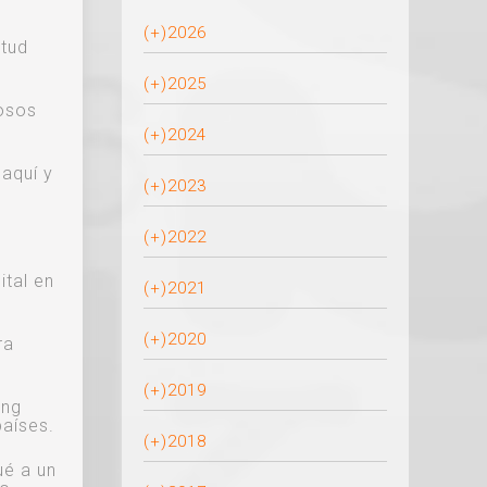
(+)
2026
itud
(+)
2025
losos
(+)
2024
 aquí y
(+)
2023
(+)
2022
ital en
(+)
2021
(+)
2020
ra
(+)
2019
ing
países.
(+)
2018
ué a un