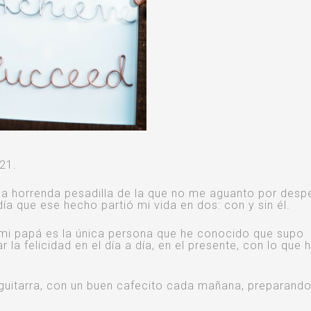
21.
na horrenda pesadilla de la que no me aguanto por despe
a que ese hecho partió mi vida en dos: con y sin él.
e mi papá es la única persona que he conocido que supo
a felicidad en el día a día, en el presente, con lo que h
o guitarra, con un buen cafecito cada mañana, preparand