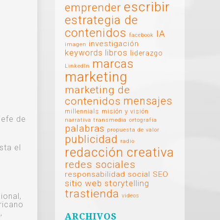
escribir
emprender
estrategia de
contenidos
IA
facebook
investigación
imagen
libros
keywords
liderazgo
marcas
LinkedIn
marketing
marketing de
mensajes
contenidos
millennials
misión y visión
jefe de
narrativa transmedia
ortografía
palabras
propuesta de valor
publicidad
radio
sta el
redacción creativa
redes sociales
responsabilidad social
SEO
sitio web
storytelling
trastienda
ional,
videos
ricano
,
ARCHIVOS