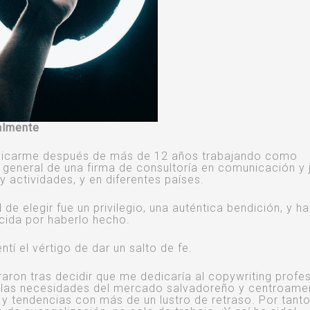
almente
 dedicarme después de más de 12 años trabajando como
te general de una firma de consultoría en comunicación y 
 actividades, y en diferentes países.
de elegir fue un privilegio, una auténtica bendición, y ha
cida por haberlo hecho.
tí el vértigo de dar un salto de fe.
ron tras decidir que me dedicaría al copywriting profes
a las necesidades del mercado salvadoreño y centroame
 tendencias con más de un lustro de retraso. Por tanto