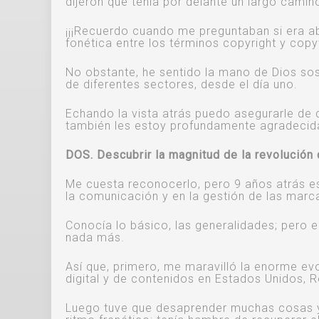
dijeron que tenía por delante un largo camino
¡¡¡Recuerdo cuando me preguntaban si era ab
fonética entre los términos copyright y copywr
No obstante, he sentido la mano de Dios so
de diferentes sectores, desde el día uno.
Echando la vista atrás puedo asegurarle de q
también les estoy profundamente agradecid
DOS. Descubrir la magnitud de la revolución d
Me cuesta reconocerlo, pero 9 años atrás es
la comunicación y en la gestión de las marc
Conocía lo básico, las generalidades; pero e
nada más.
Así que, primero, me maravilló la enorme evo
digital y de contenidos en Estados Unidos, 
Luego tuve que desaprender muchas cosas y 