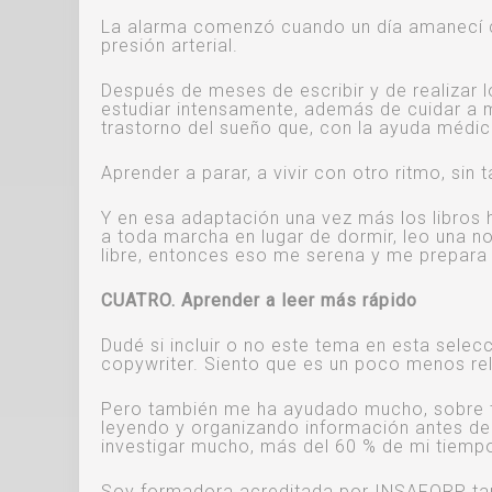
La alarma comenzó cuando un día amanecí c
presión arterial.
Después de meses de escribir y de realizar 
estudiar intensamente, además de cuidar a mi
trastorno del sueño que, con la ayuda médi
Aprender a parar, a vivir con otro ritmo, sin
Y en esa adaptación una vez más los libros h
a toda marcha en lugar de dormir, leo una no
libre, entonces eso me serena y me prepara
CUATRO. Aprender a leer más rápido
Dudé si incluir o no este tema en esta sel
copywriter. Siento que es un poco menos rel
Pero también me ha ayudado mucho, sobre 
leyendo y organizando información antes de p
investigar mucho, más del 60 % de mi tiemp
Soy formadora acreditada por INSAFORP tamb