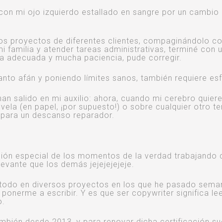
on mi ojo izquierdo estallado en sangre por un cambio
los proyectos de diferentes clientes, compaginándolo c
 familia y atender tareas administrativas, terminé con 
ca adecuada y mucha paciencia, pude corregir.
 tanto afán y poniendo límites sanos, también requiere es
an salido en mi auxilio: ahora, cuando mi cerebro quiere
vela (en papel, ¡por supuesto!) o sobre cualquier otro t
 para un descanso reparador.
ección especial de los momentos de la verdad trabajand
evante que los demás jejejejejeje.
todo en diversos proyectos en los que he pasado sema
onerme a escribir. Y es que ser copywriter significa lee
o.
ién desde 2013, y para renovar dicha certificación su