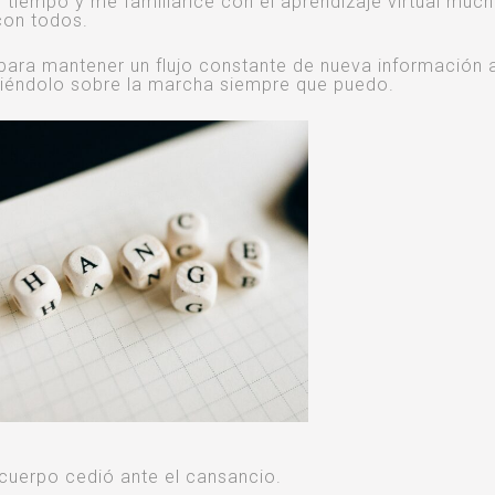
l tiempo y me familiaricé con el aprendizaje virtual muc
con todos.
ara mantener un flujo constante de nueva información a
uliéndolo sobre la marcha siempre que puedo.
cuerpo cedió ante el cansancio.