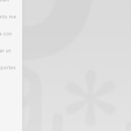
ento me
ha con
ar un
oportes