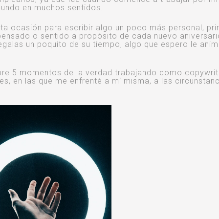
mundo en muchos sentidos.
a ocasión para escribir algo un poco más personal, pr
 pensado o sentido a propósito de cada nuevo aniversari
galas un poquito de su tiempo, algo que espero le anim
sobre 5 momentos de la verdad trabajando como copywrit
les, en las que me enfrenté a mí misma, a las circunstanc