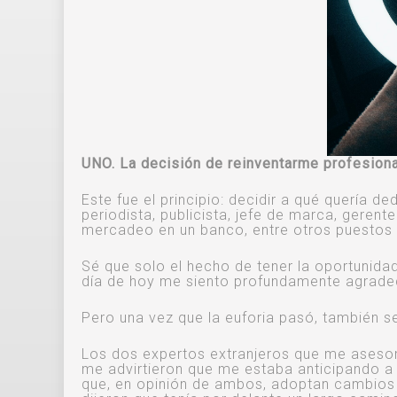
UNO. La decisión de reinventarme profesion
Este fue el principio: decidir a qué quería
periodista, publicista, jefe de marca, geren
mercadeo en un banco, entre otros puestos y
Sé que solo el hecho de tener la oportunidad 
día de hoy me siento profundamente agrade
Pero una vez que la euforia pasó, también sen
Los dos expertos extranjeros que me asesora
me advirtieron que me estaba anticipando 
que, en opinión de ambos, adoptan cambios y