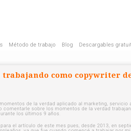
es
Método de trabajo
Blog
Descargables gratui
 trabajando como copywriter d
momentos de la verdad aplicado al marketing, servicio 
ero comentarle sobre los momentos de la verdad trabaja
rante los últimos 9 años.
 para el artículo de este mes pues, desde 2013, en sept
mpleaños, ya que fue cuando comencé a trabajar por mi