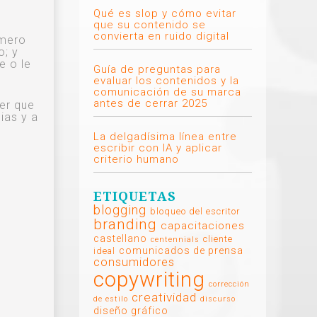
Qué es slop y cómo evitar
que su contenido se
convierta en ruido digital
imero
o; y
e o le
Guía de preguntas para
evaluar los contenidos y la
comunicación de su marca
antes de cerrar 2025
er que
ias y a
La delgadísima línea entre
escribir con IA y aplicar
criterio humano
ETIQUETAS
blogging
bloqueo del escritor
branding
capacitaciones
castellano
cliente
centennials
comunicados de prensa
ideal
consumidores
copywriting
corrección
creatividad
de estilo
discurso
diseño gráfico