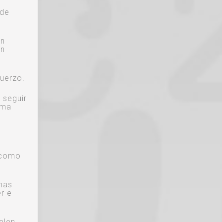
 de
on
un
fuerzo.
 seguir
ema
o como
nas
r e
elen