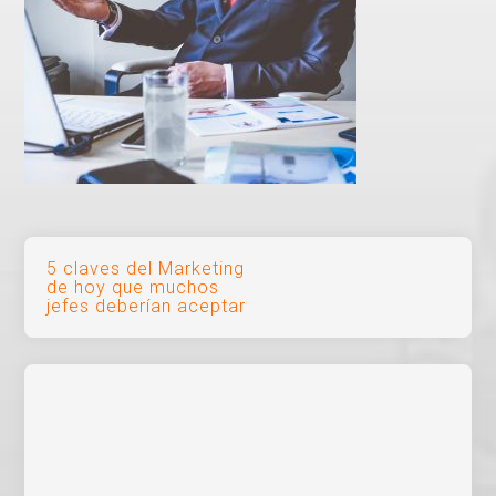
Navegación
5 claves del Marketing
de hoy que muchos
de
jefes deberían aceptar
entradas