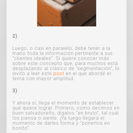
2)
Luego, o casi en paralelo, debe tener a la
mano toda la información pertinente a sus
“clientes ideales”. Si quiere conocer más
sobre este concepto que, para muchos está
desplazando al clásico de “segmentación”, lo
invitó a leer este
post
en el que abordé el
tema con mayor amplitud.
3)
Y ahora sí, llega el momento de establecer
qué quiere lograr. Primero, como decimos en
buen salvadoreño, dígalos “en bruto”, tal cual
los piensa o siente. ¡Ya luego llegará el
momento de darles forma y “ponerlos en
bonito”.