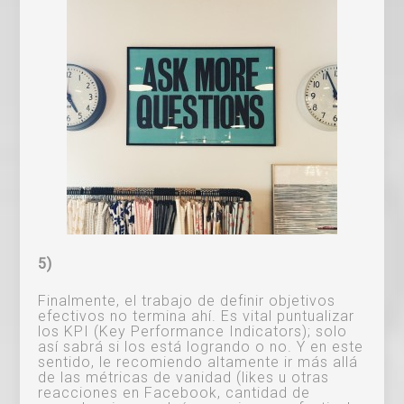
5)
Finalmente, el trabajo de definir objetivos
efectivos no termina ahí. Es vital puntualizar
los KPI (Key Performance Indicators); solo
así sabrá si los está logrando o no. Y en este
sentido, le recomiendo altamente ir más allá
de las métricas de vanidad (likes u otras
reacciones en Facebook, cantidad de