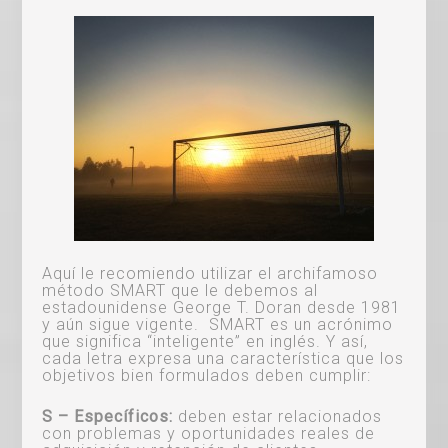
Aquí le recomiendo utilizar el archifamoso
método SMART que le debemos al
estadounidense George T. Doran desde 1981
y aún sigue vigente. SMART es un acrónimo
que significa “inteligente” en inglés. Y así,
cada letra expresa una característica que los
objetivos bien formulados deben cumplir:
S – Específicos:
deben estar relacionados
con problemas y oportunidades reales de