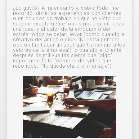
¿Le gustó? A mi encantó y, sobre todo, me
recordó distintas experiencias con clientes
o en equipos de trabajo en que he visto que
sucede exactamente lo mismo: alguien lanza
una idea, y al calor de la emoción o del
estrés todos se dejan llevar (como cuando el
creativo del anuncio dice: “Nuestra primera
opción fue hacer un spot que transmitiera los
valores de la empresa”); o cuando el cliente
después de mil vueltas siente que “algo”
importante falta (como el del video que
reconoce: “No queda claro el mensaje”).