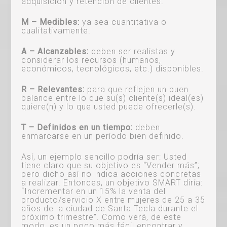
adquisición y retención de clientes.
M – Medibles:
ya sea cuantitativa o
cualitativamente.
A – Alcanzables:
deben ser realistas y
considerar los recursos (humanos,
económicos, tecnológicos, etc.) disponibles.
R – Relevantes:
para que reflejen un buen
balance entre lo que su(s) cliente(s) ideal(es)
quiere(n) y lo que usted puede ofrecerle(s).
T – Definidos en un tiempo:
deben
enmarcarse en un período bien definido.
Así, un ejemplo sencillo podría ser: Usted
tiene claro que su objetivo es “Vender más”;
pero dicho así no indica acciones concretas
a realizar. Entonces, un objetivo SMART diría:
“Incrementar en un 15% la venta del
producto/servicio X entre mujeres de 25 a 35
años de la ciudad de Santa Tecla durante el
próximo trimestre”. Como verá, de este
modo, es un poco más fácil encontrar y