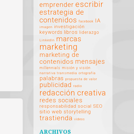
escribir
emprender
estrategia de
contenidos
IA
facebook
investigación
imagen
libros
keywords
liderazgo
marcas
LinkedIn
marketing
marketing de
mensajes
contenidos
millennials
misión y visión
narrativa transmedia
ortografía
palabras
propuesta de valor
publicidad
radio
redacción creativa
redes sociales
responsabilidad social
SEO
sitio web
storytelling
trastienda
videos
ARCHIVOS