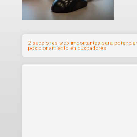
Navegación
2 secciones web importantes para potenciar
posicionamiento en buscadores
de
entradas