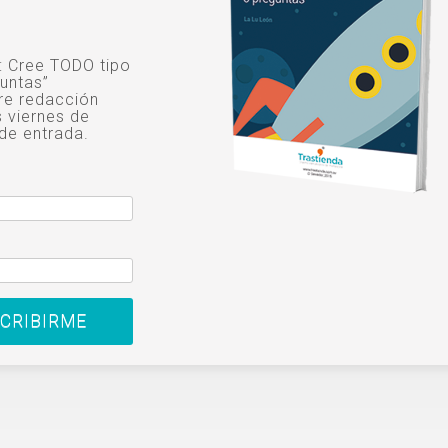
o: Cree TODO tipo
untas”
re redacción
s viernes de
de entrada.