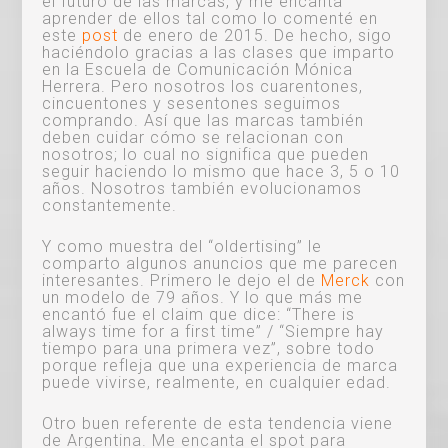
el futuro de las marcas, y me encanta
aprender de ellos tal como lo comenté en
este
post
de enero de 2015. De hecho, sigo
haciéndolo gracias a las clases que imparto
en la Escuela de Comunicación Mónica
Herrera. Pero nosotros los cuarentones,
cincuentones y sesentones seguimos
comprando. Así que las marcas también
deben cuidar cómo se relacionan con
nosotros; lo cual no significa que pueden
seguir haciendo lo mismo que hace 3, 5 o 10
años. Nosotros también evolucionamos
constantemente.
Y como muestra del “oldertising” le
comparto algunos anuncios que me parecen
interesantes. Primero le dejo el de
Merck
con
un modelo de 79 años. Y lo que más me
encantó fue el claim que dice: “There is
always time for a first time” / “Siempre hay
tiempo para una primera vez”, sobre todo
porque refleja que una experiencia de marca
puede vivirse, realmente, en cualquier edad.
Otro buen referente de esta tendencia viene
de Argentina. Me encanta el spot para