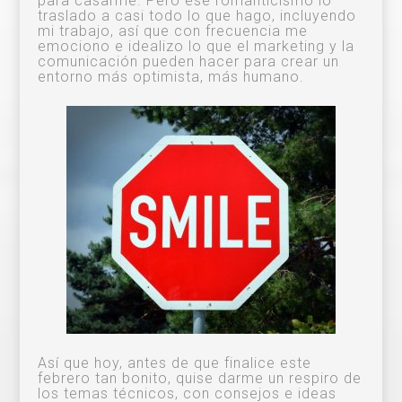
para casarme. Pero ese romanticismo lo
traslado a casi todo lo que hago, incluyendo
mi trabajo, así que con frecuencia me
emociono e idealizo lo que el marketing y la
comunicación pueden hacer para crear un
entorno más optimista, más humano.
Así que hoy, antes de que finalice este
febrero tan bonito, quise darme un respiro de
los temas técnicos, con consejos e ideas