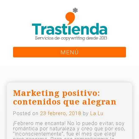
Skip
to
content
MENÚ
Marketing positivo:
contenidos que alegran
Posted on
23 febrero, 2018
by
La Lu
¡Febrero me encanta! No lo puedo evitar, soy
romántica por naturaleza y creo que por eso,
“inconscientemente”, fue el mes que elegí