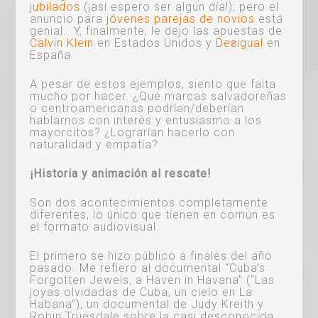
jubilados
(¡así espero ser algún día!); pero el
anuncio para
jóvenes parejas de novios
está
genial. Y, finalmente, le dejo las apuestas de
Calvin Klein
en Estados Unidos y
Deƨigual
en
España.
A pesar de estos ejemplos, siento que falta
mucho por hacer. ¿Qué marcas salvadoreñas
o centroamericanas podrían/deberían
hablarnos con interés y entusiasmo a los
mayorcitos? ¿Lograrían hacerlo con
naturalidad y empatía?
¡Historia y animación al rescate!
Son dos acontecimientos completamente
diferentes, lo único que tienen en común es
el formato audiovisual.
El primero se hizo público a finales del año
pasado. Me refiero al documental “Cuba’s
Forgotten Jewels, a Haven in Havana” (“Las
joyas olvidadas de Cuba, un cielo en La
Habana”), un documental de Judy Kreith y
Robin Truesdale sobre la casi desconocida