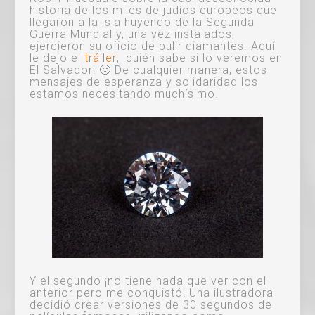
historia de los miles de judíos europeos que
llegaron a la isla huyendo de la Segunda
Guerra Mundial y, una vez instalados,
ejercieron su oficio de pulir diamantes. Aquí
le dejo el
tráiler
, ¡quién sabe si lo veremos en
El Salvador! 🙁 De cualquier manera, estos
mensajes de esperanza y solidaridad los
estamos necesitando muchísimo.
Y el segundo ¡no tiene nada que ver con el
anterior pero me conquistó! Una ilustradora
decidió crear versiones de 30 segundos de