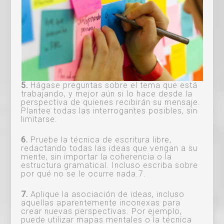
5.
Hágase preguntas sobre el tema que está
trabajando, y mejor aún si lo hace desde la
perspectiva de quienes recibirán su mensaje.
Plantee todas las interrogantes posibles, sin
limitarse.
6.
Pruebe la técnica de escritura libre,
redactando todas las ideas que vengan a su
mente, sin importar la coherencia o la
estructura gramatical. Incluso escriba sobre
por qué no se le ocurre nada.7.
7.
Aplique la asociación de ideas, incluso
aquellas aparentemente inconexas para
crear nuevas perspectivas. Por ejemplo,
puede utilizar mapas mentales o la técnica