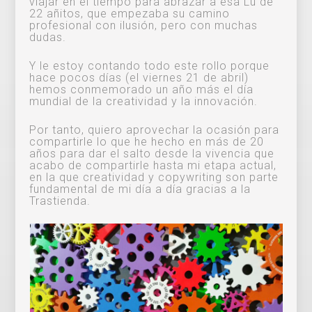
viajar en el tiempo para abrazar a esa Lu de
22 añitos, que empezaba su camino
profesional con ilusión, pero con muchas
dudas.
Y le estoy contando todo este rollo porque
hace pocos días (el viernes 21 de abril)
hemos conmemorado un año más el día
mundial de la creatividad y la innovación.
Por tanto, quiero aprovechar la ocasión para
compartirle lo que he hecho en más de 20
años para dar el salto desde la vivencia que
acabo de compartirle hasta mi etapa actual,
en la que creatividad y copywriting son parte
fundamental de mi día a día gracias a la
Trastienda.