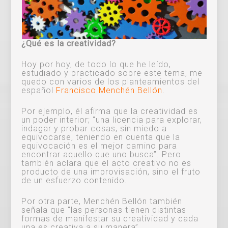
¿Qué es la creatividad?
Hoy por hoy, de todo lo que he leído,
estudiado y practicado sobre este tema, me
quedo con varios de los planteamientos del
español
Francisco Menchén Bellón
.
Por ejemplo, él afirma que la creatividad es
un poder interior; “una licencia para explorar,
indagar y probar cosas, sin miedo a
equivocarse, teniendo en cuenta que la
equivocación es el mejor camino para
encontrar aquello que uno busca”. Pero
también aclara que el acto creativo no es
producto de una improvisación, sino el fruto
de un esfuerzo contenido.
Por otra parte, Menchén Bellón también
señala que “las personas tienen distintas
formas de manifestar su creatividad y cada
una es creativa a su manera”.