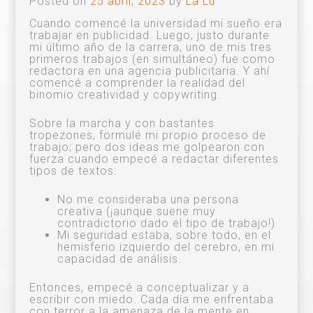
Posted on
25 abril, 2023
by
La Lu
Cuando comencé la universidad mi sueño era
trabajar en publicidad. Luego, justo durante
mi último año de la carrera, uno de mis tres
primeros trabajos (en simultáneo) fue como
redactora en una agencia publicitaria. Y ahí
comencé a comprender la realidad del
binomio creatividad y copywriting.
Sobre la marcha y con bastantes
tropezones, formulé mi propio proceso de
trabajo; pero dos ideas me golpearon con
fuerza cuando empecé a redactar diferentes
tipos de textos:
No me consideraba una persona
creativa (¡aunque suene muy
contradictorio dado el tipo de trabajo!)
Mi seguridad estaba, sobre todo, en el
hemisferio izquierdo del cerebro, en mi
capacidad de análisis.
Entonces, empecé a conceptualizar y a
escribir con miedo. Cada día me enfrentaba
con terror a la amenaza de la mente en