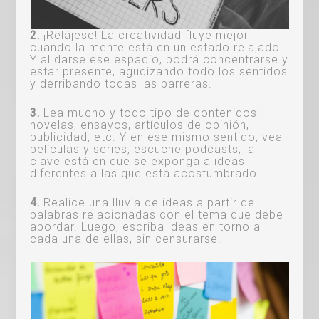
2.
¡Relájese! La creatividad fluye mejor
cuando la mente está en un estado relajado.
Y al darse ese espacio, podrá concentrarse y
estar presente, agudizando todo los sentidos
y derribando todas las barreras.
3.
Lea mucho y todo tipo de contenidos:
novelas, ensayos, artículos de opinión,
publicidad, etc. Y en ese mismo sentido, vea
películas y series, escuche podcasts; la
clave está en que se exponga a ideas
diferentes a las que está acostumbrado.
4.
Realice una lluvia de ideas a partir de
palabras relacionadas con el tema que debe
abordar. Luego, escriba ideas en torno a
cada una de ellas, sin censurarse.