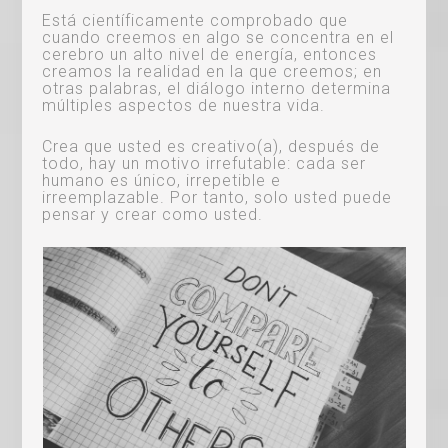
Está científicamente comprobado que
cuando creemos en algo se concentra en el
cerebro un alto nivel de energía, entonces
creamos la realidad en la que creemos; en
otras palabras, el diálogo interno determina
múltiples aspectos de nuestra vida.
Crea que usted es creativo(a), después de
todo, hay un motivo irrefutable: cada ser
humano es único, irrepetible e
irreemplazable. Por tanto, solo usted puede
pensar y crear como usted.