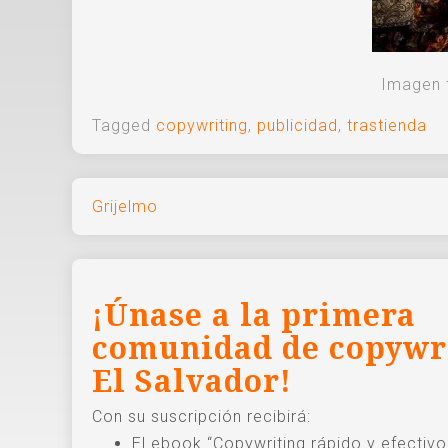
Imagen 
Tagged
copywriting
,
publicidad
,
trastienda
Navegación
Grijelmo
de
entradas
¡Únase a la primera
comunidad de copywr
El Salvador!
Con su suscripción recibirá:
El ebook “Copywriting rápido y efectiv