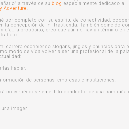
añarlo” a través de su
blog
especialmente dedicado a
y Adventure
.
ué por completo con su espíritu de conectividad, coope
en la concepción de mi Trastienda. También coincido co
en día… a propósito, creo que aún no hay un término en 
trabajo.
 carrera escribiendo slogans, jingles y anuncios para p
o modo de vida volver a ser una profesional de la pal
tualidad:
rlas hablar.
 información de personas, empresas e instituciones.
ará convirtiéndose en el hilo conductor de una campaña
e una imagen.