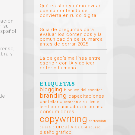
Qué es slop y cómo evitar
que su contenido se
convierta en ruido digital
ración
n su
Guía de preguntas para
español
evaluar los contenidos y la
comunicación de su marca
antes de cerrar 2025
rensa,
abra y
La delgadísima línea entre
escribir con IA y aplicar
criterio humano
ETIQUETAS
blogging
bloqueo del escritor
branding
 de
capacitaciones
castellano
cliente
centennials
comunicados de prensa
ideal
consumidores
copywriting
corrección
creatividad
de estilo
discurso
diseño gráfico