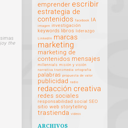
escribir
emprender
estrategia de
contenidos
IA
facebook
investigación
imagen
libros
keywords
liderazgo
marcas
ísimas
LinkedIn
joy the
marketing
marketing de
mensajes
contenidos
millennials
misión y visión
narrativa transmedia
ortografía
palabras
propuesta de valor
publicidad
radio
redacción creativa
redes sociales
responsabilidad social
SEO
sitio web
storytelling
trastienda
videos
ARCHIVOS