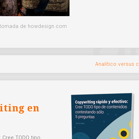
tomada de howdesign.com
Analítico versus 
iting en
o: Cree TODO tipo