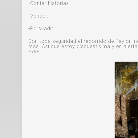
-Contar historias.
-Vender.
-Persuadir…
Con toda seguridad el recorrido de Taylor m
más. Así que estoy dispuestísima y en alerta
ride!