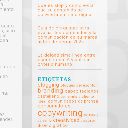
ía
Qué es slop y cómo evitar
miento
que su contenido se
convierta en ruido digital
nocido
Guía de preguntas para
s, sino
evaluar los contenidos y la
sus
comunicación de su marca
odea.
antes de cerrar 2025
La delgadísima línea entre
escribir con IA y aplicar
criterio humano
 a cada
n en
ETIQUETAS
blogging
bloqueo del escritor
branding
capacitaciones
ina:
castellano
cliente
centennials
comunicados de prensa
ideal
consumidores
copywriting
es,
corrección
render
creatividad
de estilo
discurso
diseño gráfico