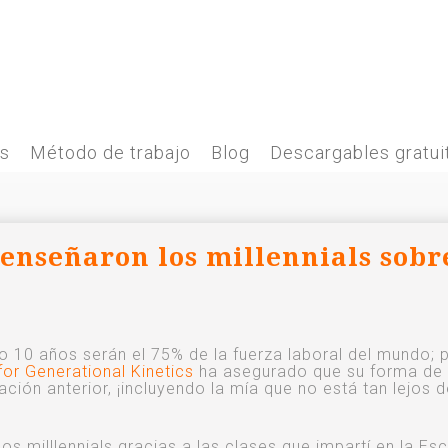
es
Método de trabajo
Blog
Descargables gratui
enseñaron los millennials sobr
 10 años serán el 75% de la fuerza laboral del mundo; 
for Generational Kinetics
ha asegurado que su forma de
ción anterior, ¡incluyendo la mía que no está tan lejos d
s milllennials gracias a las clases que impartí en la Es