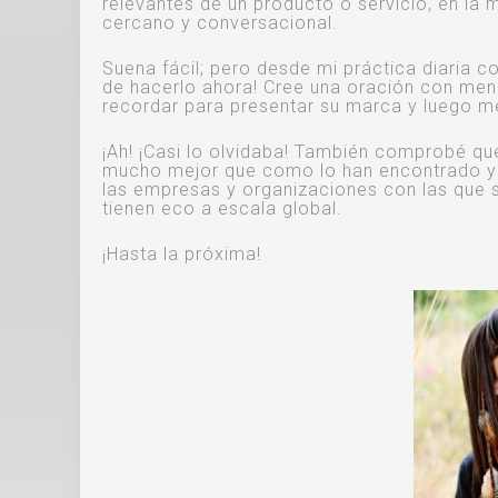
relevantes de un producto o servicio, en la
cercano y conversacional.
Suena fácil; pero desde mi práctica diaria 
de hacerlo ahora! Cree una oración con meno
recordar para presentar su marca y luego 
¡Ah! ¡Casi lo olvidaba! También comprobé qu
mucho mejor que como lo han encontrado y e
las empresas y organizaciones con las que s
tienen eco a escala global.
¡Hasta la próxima!