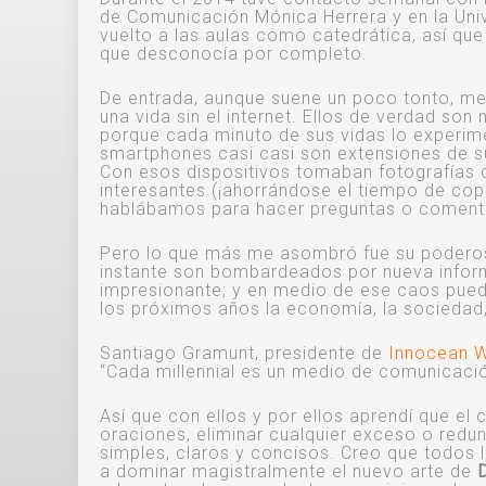
de Comunicación Mónica Herrera y en la Uni
vuelto a las aulas como catedrática, así q
que desconocía por completo.
De entrada, aunque suene un poco tonto, me
una vida sin el internet. Ellos de verdad son 
porque cada minuto de sus vidas lo experime
smartphones casi casi son extensiones de s
Con esos dispositivos tomaban fotografías 
interesantes (¡ahorrándose el tiempo de cop
hablábamos para hacer preguntas o comenta
Pero lo que más me asombró fue su poderos
instante son bombardeados por nueva inform
impresionante; y en medio de ese caos pued
los próximos años la economía, la sociedad, 
Santiago Gramunt, presidente de
Innocean W
“Cada millennial es un medio de comunicació
Así que con ellos y por ellos aprendí que el
oraciones, eliminar cualquier exceso o redu
simples, claros y concisos. Creo que todos
a dominar magistralmente el nuevo arte de