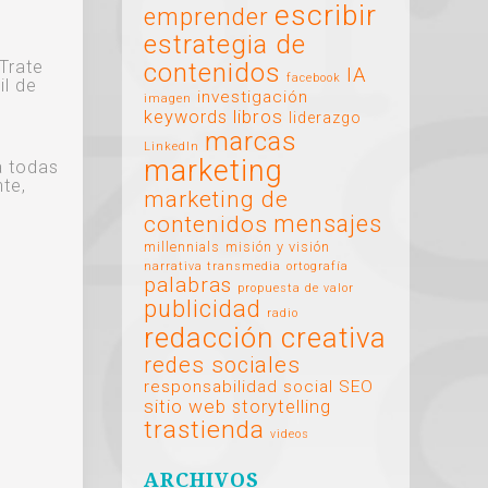
escribir
emprender
estrategia de
Trate
contenidos
IA
facebook
il de
investigación
imagen
libros
keywords
liderazgo
marcas
o
LinkedIn
marketing
a todas
te,
marketing de
mensajes
contenidos
millennials
misión y visión
narrativa transmedia
ortografía
palabras
propuesta de valor
publicidad
radio
redacción creativa
redes sociales
responsabilidad social
SEO
sitio web
storytelling
trastienda
videos
ARCHIVOS