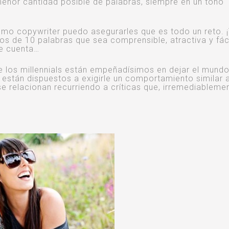
 menor cantidad posible de palabras, siempre en un tono
como copywriter puedo asegurarles que es todo un reto. ¡
s de 10 palabras que sea comprensible, atractiva y fác
me cuenta…
e los millennials están empeñadísimos en dejar el mund
stán dispuestos a exigirle un comportamiento similar 
e relacionan recurriendo a críticas que, irremediablemen