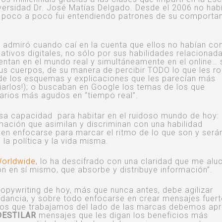
versidad Dr. José Matías Delgado. Desde el 2006 no hab
ue poco a poco fui entendiendo patrones de su comporta
 admiró cuando caí en la cuenta que ellos no habían co
nativos digitales, no sólo por sus habilidades relacionada
ntan en el mundo real y simultáneamente en el online… 
us cuerpos, de su manera de percibir TODO lo que les r
de los esquemas y explicaciones que les parecían más
iarlos!); o buscaban en Google los temas de los que
rios más agudos en “tiempo real”.
a capacidad para habitar en el ruidoso mundo de hoy:
ación que asimilan y discriminan con una habilidad
en enfocarse para marcar el ritmo de lo que son y será
la política y la vida misma.
orldwide
, lo ha descifrado con una claridad que me aluc
n en sí mismo, que absorbe y distribuye información”.
 copywriting de hoy, más que nunca antes, debe agilizar
ndancia, y sobre todo enfocarse en crear mensajes fuert
 los que trabajamos del lado de las marcas debemos ap
DESTILAR
mensajes que les digan los beneficios más