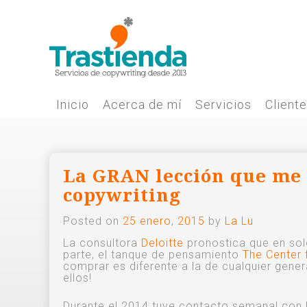
Skip
to
content
Inicio
Acerca de mí
Servicios
Client
La GRAN lección que me 
copywriting
Posted on
25 enero, 2015
by
La Lu
La consultora
Deloitte
pronostica que en solo
parte, el tanque de pensamiento
The Center 
comprar es diferente a la de cualquier genera
ellos!
Durante el 2014 tuve contacto semanal con lo