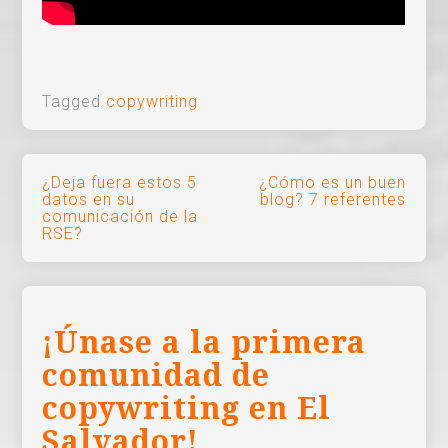
Tagged
copywriting
Navegación
¿Deja fuera estos 5
¿Cómo es un buen
datos en su
blog? 7 referentes
de
comunicación de la
RSE?
entradas
¡Únase a la primera
comunidad de
copywriting en El
Salvador!