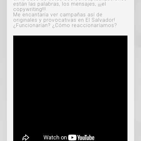
están las palabras, los mensajes, ¡¡¡el
copywriting!!!.
Me encantaría ver campañas así de
originales y provocativas en El Salvador!
¿Funcionarían? ¿Cómo reaccionaríamos?