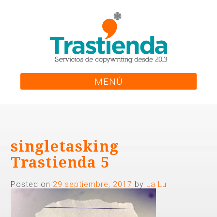
Skip
to
content
MENÚ
singletasking
Trastienda 5
Posted on
29 septiembre, 2017
by
La Lu