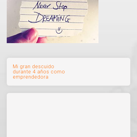
Navegación
Mi gran descuido
durante 4 años como
de
emprendedora
entradas