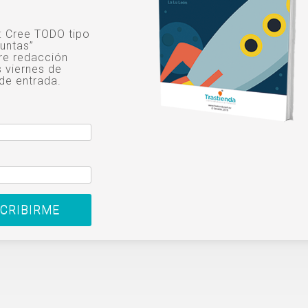
o: Cree TODO tipo
untas”
re redacción
s viernes de
de entrada.