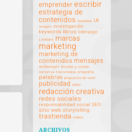
escribir
emprender
estrategia de
contenidos
IA
facebook
investigación
imagen
libros
keywords
liderazgo
marcas
LinkedIn
marketing
marketing de
mensajes
contenidos
millennials
misión y visión
narrativa transmedia
ortografía
palabras
propuesta de valor
publicidad
radio
redacción creativa
redes sociales
responsabilidad social
SEO
sitio web
storytelling
trastienda
videos
ARCHIVOS