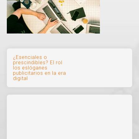
Navegación
¿Esenciales o
prescindibles? El rol
de
los eslóganes
publicitarios en la era
entradas
digital