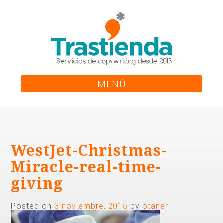
Skip
to
content
MENÚ
WestJet-Christmas-
Miracle-real-time-
giving
Posted on
3 noviembre, 2015
by
otaner