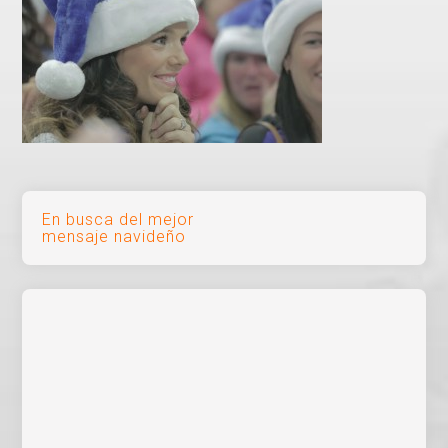
Navegación
En busca del mejor
mensaje navideño
de
entradas