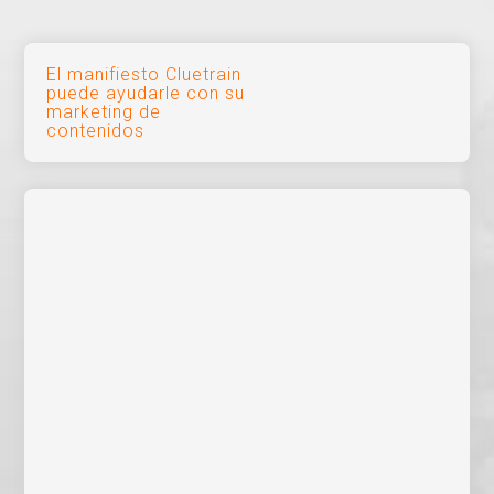
Navegación
El manifiesto Cluetrain
puede ayudarle con su
de
marketing de
contenidos
entradas