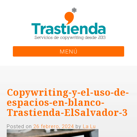
Skip
to
content
MENÚ
Copywriting-y-el-uso-de-
espacios-en-blanco-
Trastienda-ElSalvador-3
Posted on
26 febrero, 2024
by
La Lu