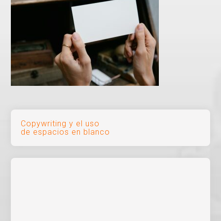
Navegación
Copywriting y el uso
de espacios en blanco
de
entradas