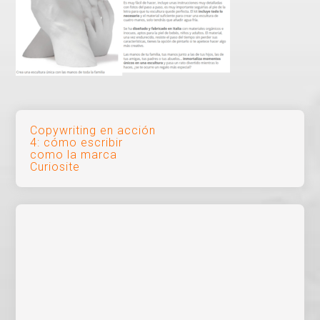
Navegación
Copywriting en acción
4: cómo escribir
de
como la marca
Curiosite
entradas