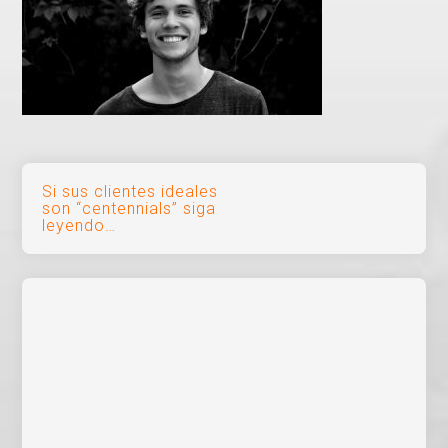
Navegación
Si sus clientes ideales
son “centennials” siga
de
leyendo…
entradas