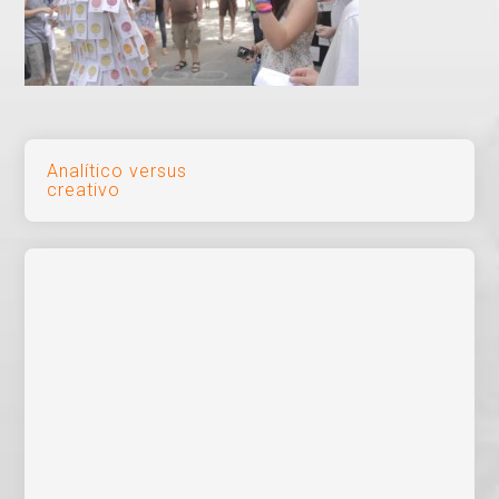
Navegación
Analítico versus
creativo
de
entradas