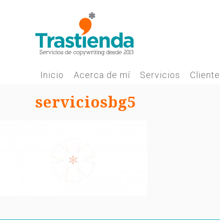
Skip
to
content
Inicio
Acerca de mí
Servicios
Client
serviciosbg5