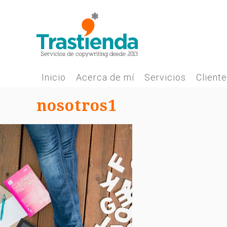
Skip
to
content
Inicio
Acerca de mí
Servicios
Client
nosotros1