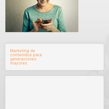
Navegación
Marketing de
contenidos para
de
generaciones
mayores
entradas